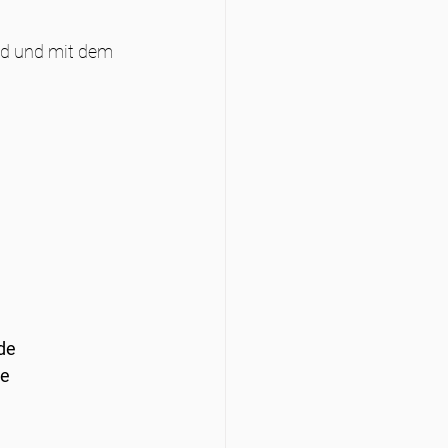
d und mit dem 
ede
se