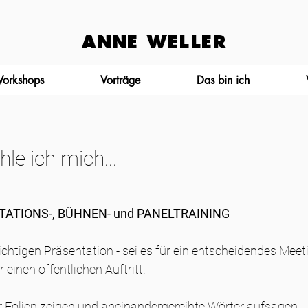
ANNE WELLER
Workshops
Vorträge
Das bin ich
le ich mich...
ENTATIONS-, BÜHNEN- und PANELTRAINING
ichtigen Präsentation - sei es für ein entscheidendes Meeti
inen öffentlichen Auftritt. 
ur Folien zeigen und aneinandergereihte Wörter aufsagen.