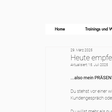
Home
Trainings und 
29. März 2025
Heute empfeh
Aktualisiert:
15. Juli 2025
...also mein PRÄS
Du stehst vor einer w
Kundengespräch oder e
​Du willst mehr als n