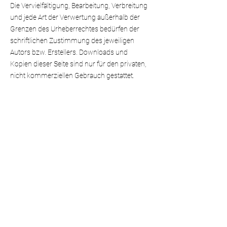
Die Vervielfältigung, Bearbeitung, Verbreitung
und jede Art der Verwertung außerhalb der
Grenzen des Urheberrechtes bedürfen der
schriftlichen Zustimmung des jeweiligen
Autors bzw. Erstellers. Downloads und
Kopien dieser Seite sind nur für den privaten,
nicht kommerziellen Gebrauch gestattet.
Soweit die Inhalte auf dieser Seite nicht vom
Betreiber erstellt wurden, werden die
Urheberrechte Dritter beachtet. Insbesondere
werden Inhalte Dritter als solche
gekennzeichnet. Sollten Sie trotzdem auf eine
Urheberrechtsverletzung aufmerksam
werden, bitten wir um einen entsprechenden
Hinweis. Bei Bekanntwerden von
Rechtsverletzungen werden wir derartige
Inhalte umgehend entfernen.
Datenschutzerklärung