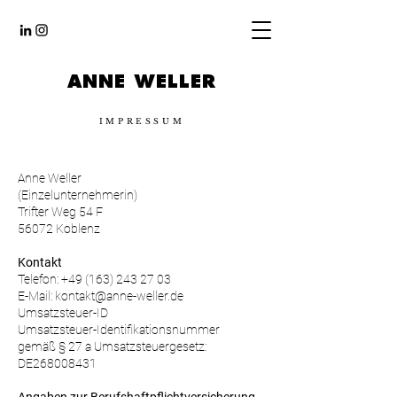
ANNE WELLER
IMPRESSUM
Anne Weller
(Einzelunternehmerin)
Trifter Weg 54 F
56072 Koblenz
Kontakt
Telefon:
+49 (163) 243 27 03
E-Mail: kontakt@anne-weller.de
Umsatzsteuer-ID
Umsatzsteuer-Identifikationsnummer
gemäß § 27 a Umsatzsteuergesetz:
DE268008431