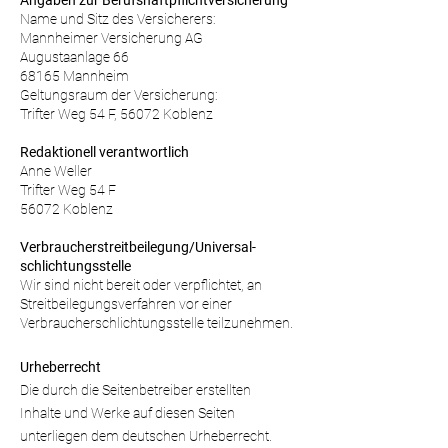
Angaben zur Berufs­haftpflicht­versicherung
Name und Sitz des Versicherers:
Mannheimer Versicherung AG
Augustaanlage 66
68165 Mannheim
Geltungsraum der Versicherung:
Trifter Weg 54 F, 56072 Koblenz
Redaktionell verantwortlich
Anne Weller
Trifter Weg 54 F
56072 Koblenz
Verbraucher­streit­beilegung/Universal­
schlichtungs­stelle
Wir sind nicht bereit oder verpflichtet, an
Streitbeilegungsverfahren vor einer
Verbraucherschlichtungsstelle teilzunehmen.
Urheberrecht
Die durch die Seitenbetreiber erstellten
Inhalte und Werke auf diesen Seiten
unterliegen dem deutschen Urheberrecht.