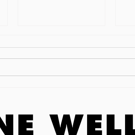
Online Vortrag (öffentlich) am
Frau
20. Juli 2026: Starke Stimme.
Aach
Stark im
Vorstellungsgespräch und im
Berufs(wieder)einstieg!
NE WEL