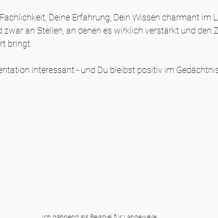
Fachlichkeit, Deine Erfahrung, Dein Wissen charmant im L
d zwar an Stellen, an denen es wirklich verstärkt und den
t bringt.
entation interessant - und Du bleibst positiv im Gedächtnis
Ich gähnend als Beispiel für Langeweile