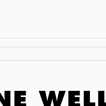
Neulich nach der Präsentation
Onlin
20. J
Star
Vors
Beruf
NE WEL