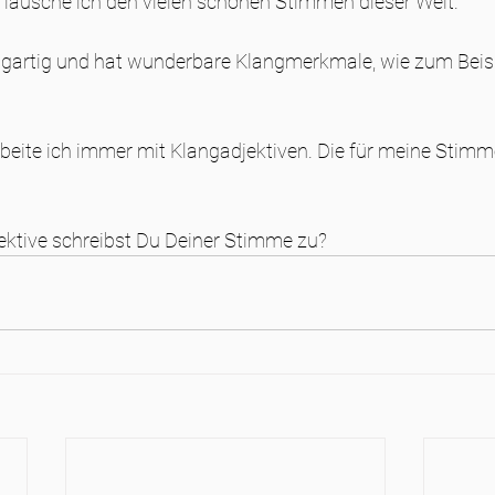
lausche ich den vielen schönen Stimmen dieser Welt.
igartig und hat wunderbare Klangmerkmale, wie zum Beis
beite ich immer mit Klangadjektiven. Die für meine Stimm
ektive schreibst Du Deiner Stimme zu?